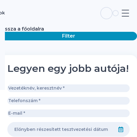
sok
Vissza a főoldalra
Filter
Legyen egy jobb autója!