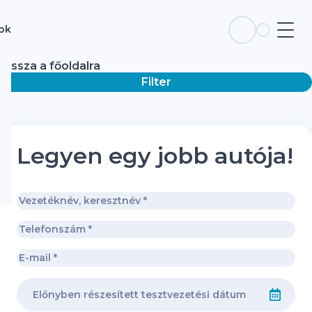
sok
Vissza a főoldalra
Filter
Legyen egy jobb autója!