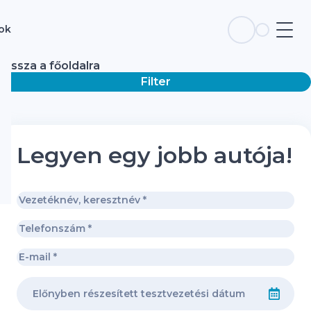
sok
Vissza a főoldalra
Filter
Legyen egy jobb autója!