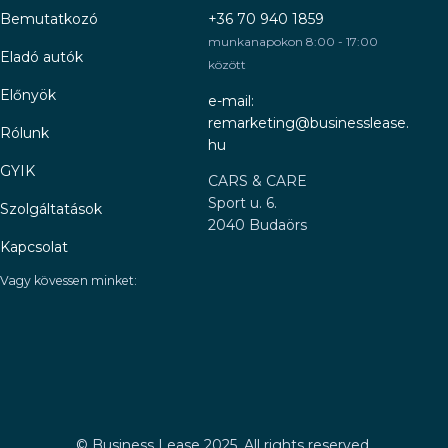
Bemutatkozó
+36 70 940 1859
munkanapokon 8:00 - 17:00
Eladó autók
között
Előnyök
e-mail:
remarketing@businesslease.
Rólunk
hu
GYIK
CARS & CARE
Sport u. 6.
Szolgáltatások
2040 Budaörs
Kapcsolat
Vagy kövessen minket:
©
Business Lease 2025. All rights reserved.