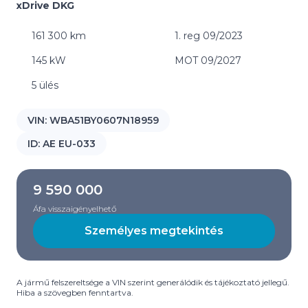
xDrive DKG
161 300 km
1. reg 09/2023
145 kW
MOT 09/2027
5 ülés
VIN:
WBA51BY0607N18959
ID:
AE EU-033
9 590 000
Áfa visszaigényelhető
Személyes megtekintés
A jármű felszereltsége a VIN szerint generálódik és tájékoztató jellegű.
Hiba a szövegben fenntartva.