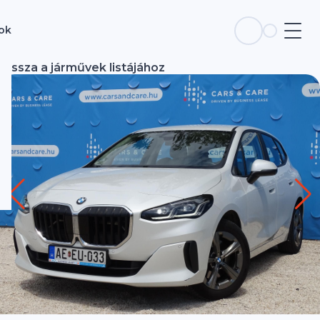
sok
Vissza a járművek listájához